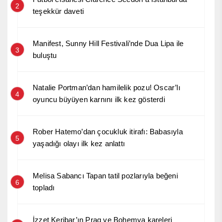
2
teşekkür daveti
Manifest, Sunny Hill Festivali’nde Dua Lipa ile
3
buluştu
Natalie Portman’dan hamilelik pozu! Oscar’lı
4
oyuncu büyüyen karnını ilk kez gösterdi
Rober Hatemo’dan çocukluk itirafı: Babasıyla
5
yaşadığı olayı ilk kez anlattı
Melisa Sabancı Tapan tatil pozlarıyla beğeni
6
topladı
İzzet Keribar’ın Prag ve Bohemya kareleri