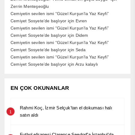
Zerrin Menteşeoğlu
Cemiyetin sevilen ismi “Güzel Kurşun’la Yaz Keyfi”
Cemiyet Sosyete’de başlıyor
için
Evren
Cemiyetin sevilen ismi “Güzel Kurşun’la Yaz Keyfi”
Cemiyet Sosyete’de başlıyor
için
Didem
Cemiyetin sevilen ismi “Güzel Kurşun’la Yaz Keyfi”
Cemiyet Sosyete’de başlıyor
için
Seda
Cemiyetin sevilen ismi “Güzel Kurşun’la Yaz Keyfi”
Cemiyet Sosyete’de başlıyor
için
Arzu kalaylı
EN ÇOK OKUNANLAR
Rahmi Koç, İzmir Selçuk’tan el dokuması halı
1
satın aldı
Futbol efsanesi Clarence Seedorf’a İstanbul’da