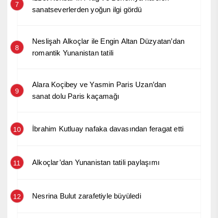
7
sanatseverlerden yoğun ilgi gördü
Neslişah Alkoçlar ile Engin Altan Düzyatan’dan
8
romantik Yunanistan tatili
Alara Koçibey ve Yasmin Paris Uzan’dan
9
sanat dolu Paris kaçamağı
İbrahim Kutluay nafaka davasından feragat etti
10
Alkoçlar’dan Yunanistan tatili paylaşımı
11
Nesrina Bulut zarafetiyle büyüledi
12