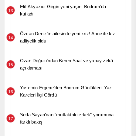
Elif Akyazıcı Girgin yeni yaşını Bodrum’da
13
kutladı
Özcan Deniz’in ailesinde yeni kriz! Anne ile kız
14
adliyelik oldu
Ozan Doğulu’ndan Beren Saat ve yapay zekâ
15
açıklaması
Yasemin Ergene’den Bodrum Günlükleri: Yaz
16
Kareleri İlgi Gördü
Seda Sayan’dan “mutfaktaki erkek” yorumuna
17
farklı bakış