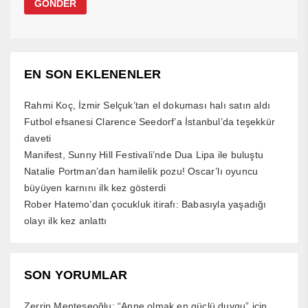
EN SON EKLENENLER
Rahmi Koç, İzmir Selçuk’tan el dokuması halı satın aldı
Futbol efsanesi Clarence Seedorf’a İstanbul’da teşekkür
daveti
Manifest, Sunny Hill Festivali’nde Dua Lipa ile buluştu
Natalie Portman’dan hamilelik pozu! Oscar’lı oyuncu
büyüyen karnını ilk kez gösterdi
Rober Hatemo’dan çocukluk itirafı: Babasıyla yaşadığı
olayı ilk kez anlattı
SON YORUMLAR
Zerrin Menteşeoğlu: “Anne olmak en güçlü duygu”
için