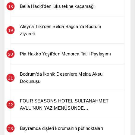
Bella Hadid’den lüks tekne kaçamağı
18
Aleyna Tilki’den Selda Bağcan’a Bodrum
19
Ziyareti
Pia Hakko Yeşil’den Menorca Tatili Paylaşımı
20
Bodrum’da İkonik Desenlere Melda Aksu
21
Dokunuşu
FOUR SEASONS HOTEL SULTANAHMET
22
AVLU’NUN YAZ MENÜSÜNDE
ANADOLU’NUN HİKÂYESİ
Bayramda dişleri korumanın püf noktaları
23