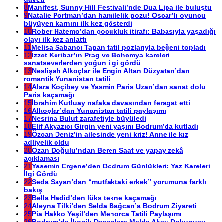
8
Manifest, Sunny Hill Festivali’nde Dua Lipa ile buluştu
9
Natalie Portman’dan hamilelik pozu! Oscar’lı oyuncu
büyüyen karnını ilk kez gösterdi
10
Rober Hatemo’dan çocukluk itirafı: Babasıyla yaşadığı
olayı ilk kez anlattı
11
Melisa Sabancı Tapan tatil pozlarıyla beğeni topladı
12
İzzet Keribar’ın Prag ve Bohemya kareleri
sanatseverlerden yoğun ilgi gördü
13
Neslişah Alkoçlar ile Engin Altan Düzyatan’dan
romantik Yunanistan tatili
14
Alara Koçibey ve Yasmin Paris Uzan’dan sanat dolu
Paris kaçamağı
15
İbrahim Kutluay nafaka davasından feragat etti
16
Alkoçlar’dan Yunanistan tatili paylaşımı
17
Nesrina Bulut zarafetiyle büyüledi
18
Elif Akyazıcı Girgin yeni yaşını Bodrum’da kutladı
19
Özcan Deniz’in ailesinde yeni kriz! Anne ile kız
adliyelik oldu
20
Ozan Doğulu’ndan Beren Saat ve yapay zekâ
açıklaması
21
Yasemin Ergene’den Bodrum Günlükleri: Yaz Kareleri
İlgi Gördü
22
Seda Sayan’dan “mutfaktaki erkek” yorumuna farklı
bakış
23
Bella Hadid’den lüks tekne kaçamağı
24
Aleyna Tilki’den Selda Bağcan’a Bodrum Ziyareti
25
Pia Hakko Yeşil’den Menorca Tatili Paylaşımı
26
Bodrum’da İkonik Desenlere Melda Aksu Dokunuşu