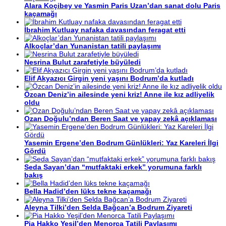
Alara Koçibey ve Yasmin Paris Uzan’dan sanat dolu Paris
kaçamağı
İbrahim Kutluay nafaka davasından feragat etti
Alkoçlar’dan Yunanistan tatili paylaşımı
Nesrina Bulut zarafetiyle büyüledi
Elif Akyazıcı Girgin yeni yaşını Bodrum’da kutladı
Özcan Deniz’in ailesinde yeni kriz! Anne ile kız adliyelik
oldu
Ozan Doğulu’ndan Beren Saat ve yapay zekâ açıklaması
Yasemin Ergene’den Bodrum Günlükleri: Yaz Kareleri İlgi
Gördü
Seda Sayan’dan “mutfaktaki erkek” yorumuna farklı
bakış
Bella Hadid’den lüks tekne kaçamağı
Aleyna Tilki’den Selda Bağcan’a Bodrum Ziyareti
Pia Hakko Yeşil’den Menorca Tatili Paylaşımı