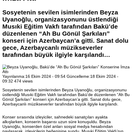
Sosyetenin sevilen isimlerinden Beyza
Uyanoğlu, organizasyonunu üstlendiği
Musıki Eğitim Vakfı tarafından Bakü’de
düzenlenen “Ah Bu Gönül Şarkıları”
konseri için Azerbaycan’a gitti. Sanat dolu
gece, Azerbaycanlı müzikseverler
tarafından büyük ilgiyle karşılandı…
Yayınlanma:
16 Ekim 2024 - 09:54
Güncelleme:
18 Ekim 2024 -
09:32
474 views
Sosyetenin sevilen isimlerinden Beyza Uyanoğlu, organizasyonunu
üstlendiği Musıki Eğitim Vakfı tarafından Bakü’de düzenlenen “Ah Bu
Gönül Şarkıları” konseri için Azerbaycan’a gitti. Sanat dolu gece,
Azerbaycanlı müzikseverler tarafından büyük ilgiyle karşılandı.
Konser sırasında izleyiciler, sahnedeki sanatçıları ayakta
alkışlarken, konserin başarısı uzun süre konuşuldu. Beyza
Uyanoğlu, konserden özel anları sosyal medya hesabından
paylaşarak, izleyicilerin beğenisine sundu. Musıki Eğitim Vakfı’nın