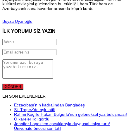
kültürel etkileşimi güçlendiren bu etkinliği, hem Türk hem de
Azerbaycanlı sanatseverler arasında köprü kurdu.
Beyza Uyanoğlu
İLK YORUMU SİZ YAZIN
EN SON EKLENENLER
Eczacıbaşı’nın kadrajından Bangladeş
St. Tropez’de aşk tatili
Rahmi Koç ile Hakan Bulgurlu’nun geleneksel yaz buluşması!
O kareler ilgi gördü
Jennifer Lopez’ten çocuklarıyla duygusal İtalya turu!
Üniversite öncesi son tatil