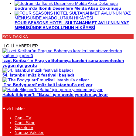
Bodrum’da İkonik Desenlere Melda Aksu Dokunuşu
FOUR SEASONS HOTEL SULTANAHMET AVLU’NUN YAZ
MENÜSÜNDE ANADOLU’NUN HİKÂYESİ
SON DAKİKA
İLGİLİ HABERLER
İzzet Keribar’ın Prag ve Bohemya kareleri sanatseverlerden
yoğun ilgi gördü
54. İstanbul müzik festivali başladı
‘The Bodyguard’ müzikali İstanbul’a geliyor
Haluk Bilginer’li “Baba” için perde yeniden açılıyor
Hızlı Linkler
Canlı TV
Canlı Skor
Gazeteler
Namaz Vakitleri