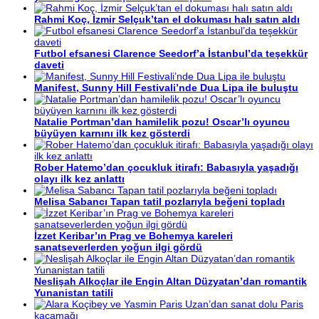
Rahmi Koç, İzmir Selçuk’tan el dokuması halı satın aldı
Futbol efsanesi Clarence Seedorf’a İstanbul’da teşekkür
daveti
Manifest, Sunny Hill Festivali’nde Dua Lipa ile buluştu
Natalie Portman’dan hamilelik pozu! Oscar’lı oyuncu
büyüyen karnını ilk kez gösterdi
Rober Hatemo’dan çocukluk itirafı: Babasıyla yaşadığı
olayı ilk kez anlattı
Melisa Sabancı Tapan tatil pozlarıyla beğeni topladı
İzzet Keribar’ın Prag ve Bohemya kareleri
sanatseverlerden yoğun ilgi gördü
Neslişah Alkoçlar ile Engin Altan Düzyatan’dan romantik
Yunanistan tatili