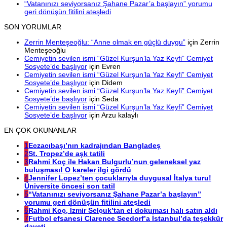
“Vatanınızı seviyorsanız Şahane Pazar’a başlayın” yorumu
geri dönüşün fitilini ateşledi
SON YORUMLAR
Zerrin Menteşeoğlu: “Anne olmak en güçlü duygu”
için
Zerrin
Menteşeoğlu
Cemiyetin sevilen ismi “Güzel Kurşun’la Yaz Keyfi” Cemiyet
Sosyete’de başlıyor
için
Evren
Cemiyetin sevilen ismi “Güzel Kurşun’la Yaz Keyfi” Cemiyet
Sosyete’de başlıyor
için
Didem
Cemiyetin sevilen ismi “Güzel Kurşun’la Yaz Keyfi” Cemiyet
Sosyete’de başlıyor
için
Seda
Cemiyetin sevilen ismi “Güzel Kurşun’la Yaz Keyfi” Cemiyet
Sosyete’de başlıyor
için
Arzu kalaylı
EN ÇOK OKUNANLAR
1
Eczacıbaşı’nın kadrajından Bangladeş
2
St. Tropez’de aşk tatili
3
Rahmi Koç ile Hakan Bulgurlu’nun geleneksel yaz
buluşması! O kareler ilgi gördü
4
Jennifer Lopez’ten çocuklarıyla duygusal İtalya turu!
Üniversite öncesi son tatil
5
“Vatanınızı seviyorsanız Şahane Pazar’a başlayın”
yorumu geri dönüşün fitilini ateşledi
6
Rahmi Koç, İzmir Selçuk’tan el dokuması halı satın aldı
7
Futbol efsanesi Clarence Seedorf’a İstanbul’da teşekkür
daveti