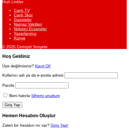
Hızlı Linkler
Canlı TV
Canlı Skor
Gazeteler
Namaz Vakitleri
Nöbetçi Eczaneler
Yazarlarımız
Künye
© 2026 Cemiyet Sosyete
Hoş Geldiniz
Üye değilmisiniz?
Kayıt Ol!
Kullanıcı adı ya da e-posta adresi
Parola
Beni hatırla
Şifremi unuttum
Hemen Hesabını Oluştur
Zaten bir hesabın mı var?
Giriş Yap!