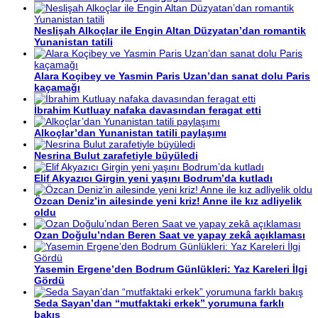
Neslişah Alkoçlar ile Engin Altan Düzyatan’dan romantik
Yunanistan tatili
Alara Koçibey ve Yasmin Paris Uzan’dan sanat dolu Paris
kaçamağı
İbrahim Kutluay nafaka davasından feragat etti
Alkoçlar’dan Yunanistan tatili paylaşımı
Nesrina Bulut zarafetiyle büyüledi
Elif Akyazıcı Girgin yeni yaşını Bodrum’da kutladı
Özcan Deniz’in ailesinde yeni kriz! Anne ile kız adliyelik
oldu
Ozan Doğulu’ndan Beren Saat ve yapay zekâ açıklaması
Yasemin Ergene’den Bodrum Günlükleri: Yaz Kareleri İlgi
Gördü
Seda Sayan’dan “mutfaktaki erkek” yorumuna farklı
bakış