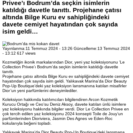
Privee’ı Bodrum’da seçkin isimlerin
katıldığı davetle tanıttı. Projehane çatısı
altında Bilge Kuru ev sahipliğindeki
davete cemiyet hayatından çok sayıda
isim geldi…
Yayınlanma:
11 Temmuz 2024 - 13:26
Güncelleme:
13 Temmuz 2024
- 13:12
617 views
Kozmetiğin ikonik markalarından Dior, yeni yaz koleksiyonunu ‘Le
Collection Privee’ı Bodrum’da seçkin isimlerin katıldığı davetle
tanıttı.
Projehane çatısı altında Bilge Kuru ev sahipliğindeki davete cemiyet
hayatından çok sayıda isim geldi. Yalıkavak Marina’da Dior Beauty
Pop-Up Boutique’deki yaz koleksiyon lansmanına katılan misafirler
Dior’un yeni parfümlerini deneyimlediler.
Koleksiyon hakkında katılımcıları bilgilendiren Arcon Kozmetik
Kurucu Ortağı ve Ceo’su Deniz Aksoy, davete katılan ünlü isimlere
yaz koleksiyonu hakkında bilgiler verdi. Dior Le Collection Privee en
çok tercih edilen yaz koleksiyonu 2024 konsepti Toile de Jouy’un
parfümlerinden Dioriviera, Jasmin Des Agnes ve Eden-Roc
kokularıyla beğeni topladı.
Yalıkavak Marina’da Dior Beauty Pop-Up Boutique’deki lansmana