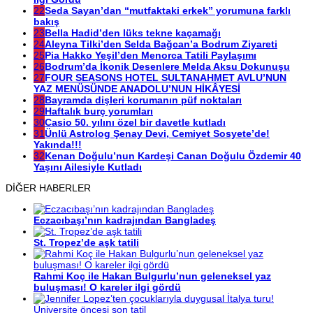
22
Seda Sayan’dan “mutfaktaki erkek” yorumuna farklı
bakış
23
Bella Hadid’den lüks tekne kaçamağı
24
Aleyna Tilki’den Selda Bağcan’a Bodrum Ziyareti
25
Pia Hakko Yeşil’den Menorca Tatili Paylaşımı
26
Bodrum’da İkonik Desenlere Melda Aksu Dokunuşu
27
FOUR SEASONS HOTEL SULTANAHMET AVLU’NUN
YAZ MENÜSÜNDE ANADOLU’NUN HİKÂYESİ
28
Bayramda dişleri korumanın püf noktaları
29
Haftalık burç yorumları
30
Casio 50. yılını özel bir davetle kutladı
31
Ünlü Astrolog Şenay Devi, Cemiyet Sosyete’de!
Yakında!!!
32
Kenan Doğulu’nun Kardeşi Canan Doğulu Özdemir 40
Yaşını Ailesiyle Kutladı
DİĞER HABERLER
Eczacıbaşı’nın kadrajından Bangladeş
St. Tropez’de aşk tatili
Rahmi Koç ile Hakan Bulgurlu’nun geleneksel yaz
buluşması! O kareler ilgi gördü