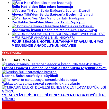
Bella Hadid’den lüks tekne kaçamağı
Aleyna Tilki’den Selda Bağcan’a Bodrum Ziyareti
Pia Hakko Yeşil’den Menorca Tatili Paylaşımı
Bodrum’da İkonik Desenlere Melda Aksu Dokunuşu
FOUR SEASONS HOTEL SULTANAHMET AVLU’NUN YAZ
MENÜSÜNDE ANADOLU’NUN HİKÂYESİ
SON DAKİKA
İLGİLİ HABERLER
Futbol efsanesi Clarence Seedorf’a İstanbul’da teşekkür daveti
Nesrina Bulut zarafetiyle büyüledi
Yalıkavak’ta sanat sosyal sorumlulukla buluştu
“MİRASIN İZLERİ” DEFİLESİ BENESTA CENTER’DA BÜYÜK İLGİ
GÖRDÜ