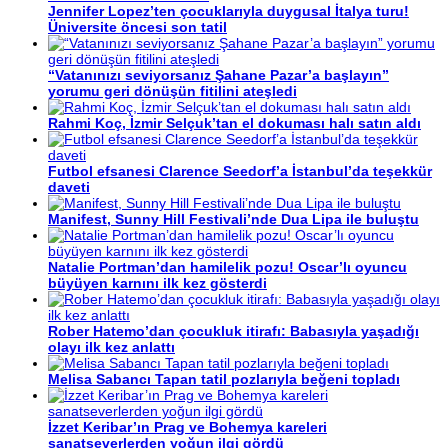
Jennifer Lopez’ten çocuklarıyla duygusal İtalya turu!
Üniversite öncesi son tatil
“Vatanınızı seviyorsanız Şahane Pazar’a başlayın”
yorumu geri dönüşün fitilini ateşledi
Rahmi Koç, İzmir Selçuk’tan el dokuması halı satın aldı
Futbol efsanesi Clarence Seedorf’a İstanbul’da teşekkür
daveti
Manifest, Sunny Hill Festivali’nde Dua Lipa ile buluştu
Natalie Portman’dan hamilelik pozu! Oscar’lı oyuncu
büyüyen karnını ilk kez gösterdi
Rober Hatemo’dan çocukluk itirafı: Babasıyla yaşadığı
olayı ilk kez anlattı
Melisa Sabancı Tapan tatil pozlarıyla beğeni topladı
İzzet Keribar’ın Prag ve Bohemya kareleri
sanatseverlerden yoğun ilgi gördü