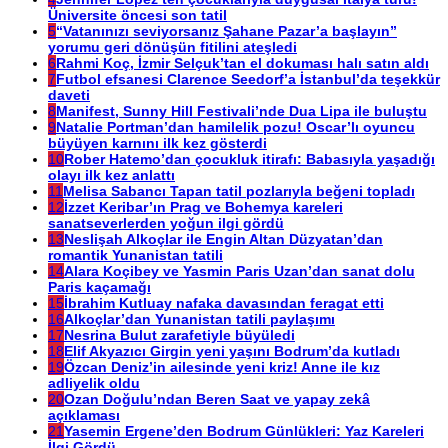
Üniversite öncesi son tatil
5
“Vatanınızı seviyorsanız Şahane Pazar’a başlayın”
yorumu geri dönüşün fitilini ateşledi
6
Rahmi Koç, İzmir Selçuk’tan el dokuması halı satın aldı
7
Futbol efsanesi Clarence Seedorf’a İstanbul’da teşekkür
daveti
8
Manifest, Sunny Hill Festivali’nde Dua Lipa ile buluştu
9
Natalie Portman’dan hamilelik pozu! Oscar’lı oyuncu
büyüyen karnını ilk kez gösterdi
10
Rober Hatemo’dan çocukluk itirafı: Babasıyla yaşadığı
olayı ilk kez anlattı
11
Melisa Sabancı Tapan tatil pozlarıyla beğeni topladı
12
İzzet Keribar’ın Prag ve Bohemya kareleri
sanatseverlerden yoğun ilgi gördü
13
Neslişah Alkoçlar ile Engin Altan Düzyatan’dan
romantik Yunanistan tatili
14
Alara Koçibey ve Yasmin Paris Uzan’dan sanat dolu
Paris kaçamağı
15
İbrahim Kutluay nafaka davasından feragat etti
16
Alkoçlar’dan Yunanistan tatili paylaşımı
17
Nesrina Bulut zarafetiyle büyüledi
18
Elif Akyazıcı Girgin yeni yaşını Bodrum’da kutladı
19
Özcan Deniz’in ailesinde yeni kriz! Anne ile kız
adliyelik oldu
20
Ozan Doğulu’ndan Beren Saat ve yapay zekâ
açıklaması
21
Yasemin Ergene’den Bodrum Günlükleri: Yaz Kareleri
İlgi Gördü