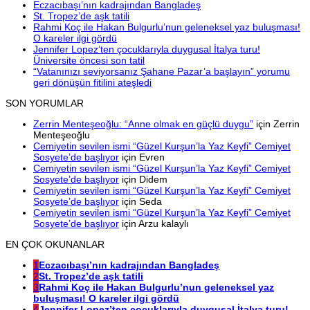
Eczacıbaşı’nın kadrajından Bangladeş
St. Tropez’de aşk tatili
Rahmi Koç ile Hakan Bulgurlu’nun geleneksel yaz buluşması!
O kareler ilgi gördü
Jennifer Lopez’ten çocuklarıyla duygusal İtalya turu!
Üniversite öncesi son tatil
“Vatanınızı seviyorsanız Şahane Pazar’a başlayın” yorumu
geri dönüşün fitilini ateşledi
SON YORUMLAR
Zerrin Menteşeoğlu: “Anne olmak en güçlü duygu”
için
Zerrin
Menteşeoğlu
Cemiyetin sevilen ismi “Güzel Kurşun’la Yaz Keyfi” Cemiyet
Sosyete’de başlıyor
için
Evren
Cemiyetin sevilen ismi “Güzel Kurşun’la Yaz Keyfi” Cemiyet
Sosyete’de başlıyor
için
Didem
Cemiyetin sevilen ismi “Güzel Kurşun’la Yaz Keyfi” Cemiyet
Sosyete’de başlıyor
için
Seda
Cemiyetin sevilen ismi “Güzel Kurşun’la Yaz Keyfi” Cemiyet
Sosyete’de başlıyor
için
Arzu kalaylı
EN ÇOK OKUNANLAR
1
Eczacıbaşı’nın kadrajından Bangladeş
2
St. Tropez’de aşk tatili
3
Rahmi Koç ile Hakan Bulgurlu’nun geleneksel yaz
buluşması! O kareler ilgi gördü
4
Jennifer Lopez’ten çocuklarıyla duygusal İtalya turu!