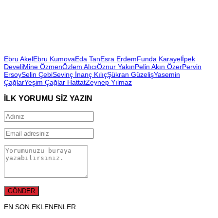
Ebru Akel
Ebru Kumova
Eda Tan
Esra Erdem
Funda Karayel
İpek
Develi
Mine Özmen
Özlem Alıcı
Öznur Yakın
Pelin Akın Özer
Pervin
Ersoy
Selin Çebi
Sevinç İnanç Kılıç
Şükran Güzeliş
Yasemin
Çağlar
Yeşim Çağlar Hattat
Zeynep Yılmaz
İLK YORUMU SİZ YAZIN
EN SON EKLENENLER