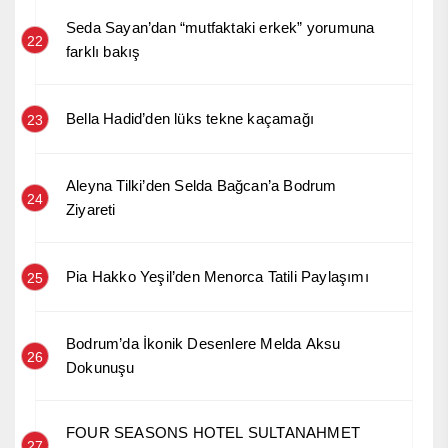
Seda Sayan’dan “mutfaktaki erkek” yorumuna
22
farklı bakış
Bella Hadid’den lüks tekne kaçamağı
23
Aleyna Tilki’den Selda Bağcan’a Bodrum
24
Ziyareti
Pia Hakko Yeşil’den Menorca Tatili Paylaşımı
25
Bodrum’da İkonik Desenlere Melda Aksu
26
Dokunuşu
FOUR SEASONS HOTEL SULTANAHMET
27