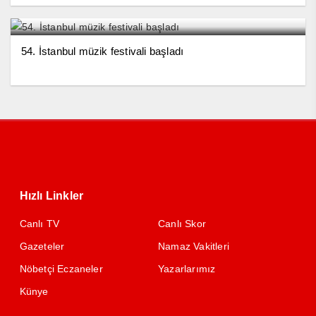
54. İstanbul müzik festivali başladı
Hızlı Linkler
Canlı TV
Canlı Skor
Gazeteler
Namaz Vakitleri
Nöbetçi Eczaneler
Yazarlarımız
Künye