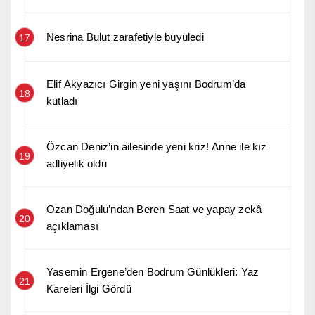
Nesrina Bulut zarafetiyle büyüledi
17
Elif Akyazıcı Girgin yeni yaşını Bodrum’da
18
kutladı
Özcan Deniz’in ailesinde yeni kriz! Anne ile kız
19
adliyelik oldu
Ozan Doğulu’ndan Beren Saat ve yapay zekâ
20
açıklaması
Yasemin Ergene’den Bodrum Günlükleri: Yaz
21
Kareleri İlgi Gördü