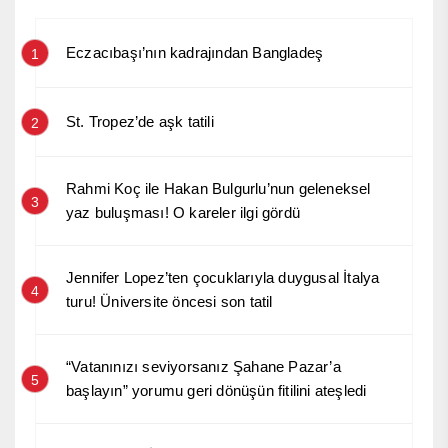
Eczacıbaşı’nın kadrajından Bangladeş
1
St. Tropez’de aşk tatili
2
Rahmi Koç ile Hakan Bulgurlu’nun geleneksel
3
yaz buluşması! O kareler ilgi gördü
Jennifer Lopez’ten çocuklarıyla duygusal İtalya
4
turu! Üniversite öncesi son tatil
“Vatanınızı seviyorsanız Şahane Pazar’a
5
başlayın” yorumu geri dönüşün fitilini ateşledi