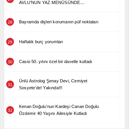
AVLU’NUN YAZ MENÜSÜNDE
ANADOLU’NUN HİKÂYESİ
Bayramda dişleri korumanın püf noktaları
28
Haftalık burç yorumları
29
Casio 50. yılını özel bir davetle kutladı
30
Ünlü Astrolog Şenay Devi, Cemiyet
31
Sosyete’de! Yakında!!!
Kenan Doğulu’nun Kardeşi Canan Doğulu
32
Özdemir 40 Yaşını Ailesiyle Kutladı