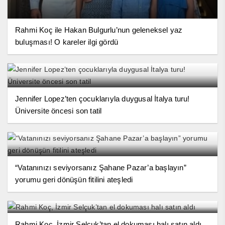
Rahmi Koç ile Hakan Bulgurlu’nun geleneksel yaz
buluşması! O kareler ilgi gördü
Jennifer Lopez’ten çocuklarıyla duygusal İtalya turu!
Üniversite öncesi son tatil
“Vatanınızı seviyorsanız Şahane Pazar’a başlayın”
yorumu geri dönüşün fitilini ateşledi
Rahmi Koç, İzmir Selçuk’tan el dokuması halı satın aldı