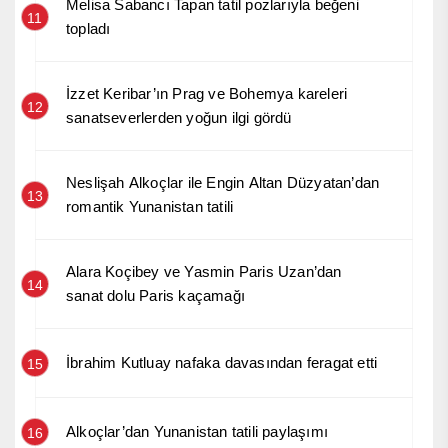
Melisa Sabancı Tapan tatil pozlarıyla beğeni
11
topladı
İzzet Keribar’ın Prag ve Bohemya kareleri
12
sanatseverlerden yoğun ilgi gördü
Neslişah Alkoçlar ile Engin Altan Düzyatan’dan
13
romantik Yunanistan tatili
Alara Koçibey ve Yasmin Paris Uzan’dan
14
sanat dolu Paris kaçamağı
İbrahim Kutluay nafaka davasından feragat etti
15
Alkoçlar’dan Yunanistan tatili paylaşımı
16