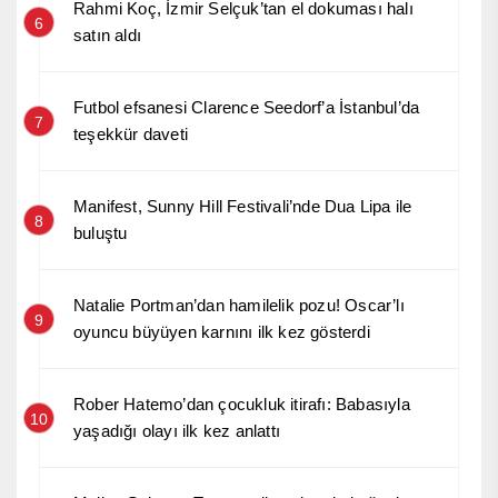
Rahmi Koç, İzmir Selçuk’tan el dokuması halı
6
satın aldı
Futbol efsanesi Clarence Seedorf’a İstanbul’da
7
teşekkür daveti
Manifest, Sunny Hill Festivali’nde Dua Lipa ile
8
buluştu
Natalie Portman’dan hamilelik pozu! Oscar’lı
9
oyuncu büyüyen karnını ilk kez gösterdi
Rober Hatemo’dan çocukluk itirafı: Babasıyla
10
yaşadığı olayı ilk kez anlattı