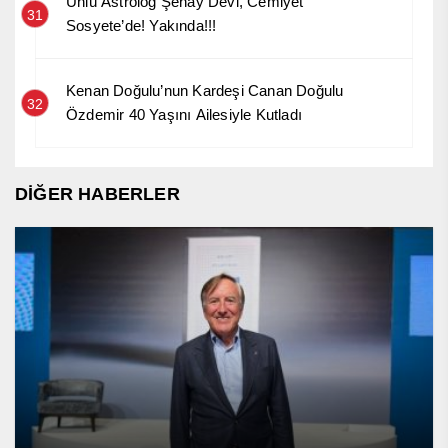
Ünlü Astrolog Şenay Devi, Cemiyet
31
Sosyete’de! Yakında!!!
Kenan Doğulu’nun Kardeşi Canan Doğulu
32
Özdemir 40 Yaşını Ailesiyle Kutladı
DİĞER HABERLER