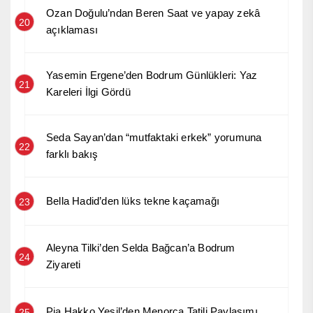
Ozan Doğulu’ndan Beren Saat ve yapay zekâ
20
açıklaması
Yasemin Ergene’den Bodrum Günlükleri: Yaz
21
Kareleri İlgi Gördü
Seda Sayan’dan “mutfaktaki erkek” yorumuna
22
farklı bakış
Bella Hadid’den lüks tekne kaçamağı
23
Aleyna Tilki’den Selda Bağcan’a Bodrum
24
Ziyareti
Pia Hakko Yeşil’den Menorca Tatili Paylaşımı
25