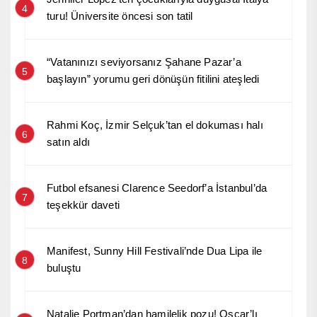
4
turu! Üniversite öncesi son tatil
“Vatanınızı seviyorsanız Şahane Pazar’a
5
başlayın” yorumu geri dönüşün fitilini ateşledi
Rahmi Koç, İzmir Selçuk’tan el dokuması halı
6
satın aldı
Futbol efsanesi Clarence Seedorf’a İstanbul’da
7
teşekkür daveti
Manifest, Sunny Hill Festivali’nde Dua Lipa ile
8
buluştu
Natalie Portman’dan hamilelik pozu! Oscar’lı