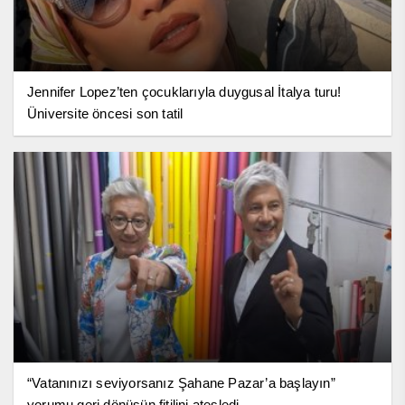
Jennifer Lopez’ten çocuklarıyla duygusal İtalya turu!
Üniversite öncesi son tatil
“Vatanınızı seviyorsanız Şahane Pazar’a başlayın”
yorumu geri dönüşün fitilini ateşledi