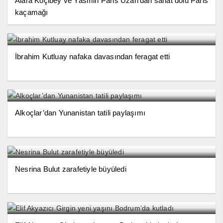
Alara Koçibey ve Yasmin Paris Uzan’dan sanat dolu Paris
kaçamağı
İbrahim Kutluay nafaka davasından feragat etti
Alkoçlar’dan Yunanistan tatili paylaşımı
Nesrina Bulut zarafetiyle büyüledi