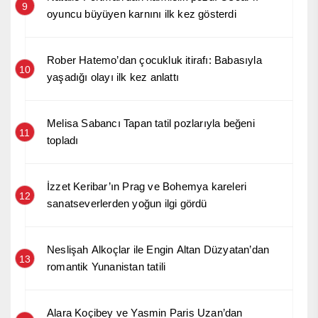
9
oyuncu büyüyen karnını ilk kez gösterdi
Rober Hatemo’dan çocukluk itirafı: Babasıyla
10
yaşadığı olayı ilk kez anlattı
Melisa Sabancı Tapan tatil pozlarıyla beğeni
11
topladı
İzzet Keribar’ın Prag ve Bohemya kareleri
12
sanatseverlerden yoğun ilgi gördü
Neslişah Alkoçlar ile Engin Altan Düzyatan’dan
13
romantik Yunanistan tatili
Alara Koçibey ve Yasmin Paris Uzan’dan