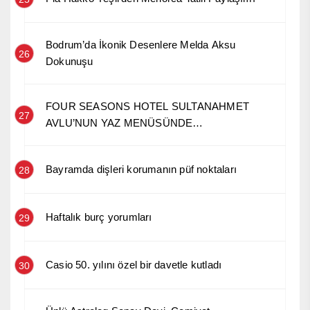
Bodrum’da İkonik Desenlere Melda Aksu
26
Dokunuşu
FOUR SEASONS HOTEL SULTANAHMET
27
AVLU’NUN YAZ MENÜSÜNDE
ANADOLU’NUN HİKÂYESİ
Bayramda dişleri korumanın püf noktaları
28
Haftalık burç yorumları
29
Casio 50. yılını özel bir davetle kutladı
30