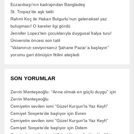
Eczacıbaşı’nın kadrajından Bangladeş
St. Tropez’de aşk tatili
Rahmi Koç ile Hakan Bulgurlu’nun geleneksel yaz
buluşması! O kareler ilgi gördü
Jennifer Lopez’ten çocuklarıyla duygusal İtalya turu!
Üniversite öncesi son tatil
“Vatanınızı seviyorsanız Şahane Pazar’a başlayın”
yorumu geri dönüşün fitilini ateşledi
SON YORUMLAR
Zerrin Menteşeoğlu: “Anne olmak en güçlü duygu”
için
Zerrin Menteşeoğlu
Cemiyetin sevilen ismi “Güzel Kurşun’la Yaz Keyfi”
Cemiyet Sosyete’de başlıyor
için
Evren
Cemiyetin sevilen ismi “Güzel Kurşun’la Yaz Keyfi”
Cemiyet Sosyete’de başlıyor
için
Didem