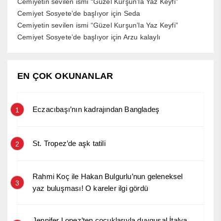
Cemiyetin sevilen ismi “Güzel Kurşun’la Yaz Keyfi”
Cemiyet Sosyete’de başlıyor
için
Seda
Cemiyetin sevilen ismi “Güzel Kurşun’la Yaz Keyfi”
Cemiyet Sosyete’de başlıyor
için
Arzu kalaylı
EN ÇOK OKUNANLAR
Eczacıbaşı’nın kadrajından Bangladeş
1
St. Tropez’de aşk tatili
2
Rahmi Koç ile Hakan Bulgurlu’nun geleneksel
3
yaz buluşması! O kareler ilgi gördü
Jennifer Lopez’ten çocuklarıyla duygusal İtalya