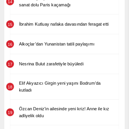
14
sanat dolu Paris kaçamağı
İbrahim Kutluay nafaka davasından feragat etti
15
Alkoçlar’dan Yunanistan tatili paylaşımı
16
Nesrina Bulut zarafetiyle büyüledi
17
Elif Akyazıcı Girgin yeni yaşını Bodrum’da
18
kutladı
Özcan Deniz’in ailesinde yeni kriz! Anne ile kız
19
adliyelik oldu