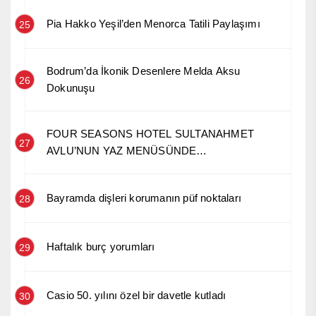
Pia Hakko Yeşil’den Menorca Tatili Paylaşımı
25
Bodrum’da İkonik Desenlere Melda Aksu
26
Dokunuşu
FOUR SEASONS HOTEL SULTANAHMET
27
AVLU’NUN YAZ MENÜSÜNDE
ANADOLU’NUN HİKÂYESİ
Bayramda dişleri korumanın püf noktaları
28
Haftalık burç yorumları
29
Casio 50. yılını özel bir davetle kutladı
30