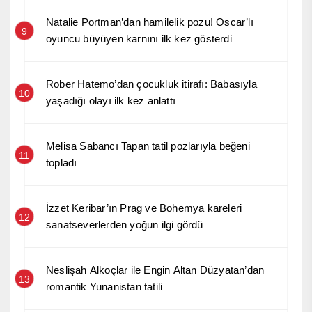
Natalie Portman’dan hamilelik pozu! Oscar’lı
9
oyuncu büyüyen karnını ilk kez gösterdi
Rober Hatemo’dan çocukluk itirafı: Babasıyla
10
yaşadığı olayı ilk kez anlattı
Melisa Sabancı Tapan tatil pozlarıyla beğeni
11
topladı
İzzet Keribar’ın Prag ve Bohemya kareleri
12
sanatseverlerden yoğun ilgi gördü
Neslişah Alkoçlar ile Engin Altan Düzyatan’dan
13
romantik Yunanistan tatili