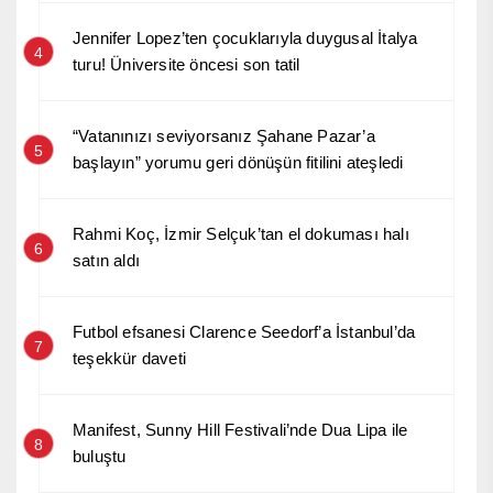
Jennifer Lopez’ten çocuklarıyla duygusal İtalya
4
turu! Üniversite öncesi son tatil
“Vatanınızı seviyorsanız Şahane Pazar’a
5
başlayın” yorumu geri dönüşün fitilini ateşledi
Rahmi Koç, İzmir Selçuk’tan el dokuması halı
6
satın aldı
Futbol efsanesi Clarence Seedorf’a İstanbul’da
7
teşekkür daveti
Manifest, Sunny Hill Festivali’nde Dua Lipa ile
8
buluştu