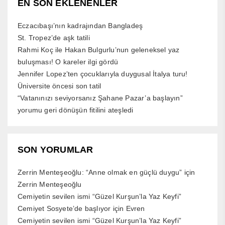
EN SON EKLENENLER
Eczacıbaşı’nın kadrajından Bangladeş
St. Tropez’de aşk tatili
Rahmi Koç ile Hakan Bulgurlu’nun geleneksel yaz
buluşması! O kareler ilgi gördü
Jennifer Lopez’ten çocuklarıyla duygusal İtalya turu!
Üniversite öncesi son tatil
“Vatanınızı seviyorsanız Şahane Pazar’a başlayın”
yorumu geri dönüşün fitilini ateşledi
SON YORUMLAR
Zerrin Menteşeoğlu: “Anne olmak en güçlü duygu”
için
Zerrin Menteşeoğlu
Cemiyetin sevilen ismi “Güzel Kurşun’la Yaz Keyfi”
Cemiyet Sosyete’de başlıyor
için
Evren
Cemiyetin sevilen ismi “Güzel Kurşun’la Yaz Keyfi”