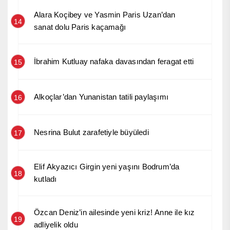
Alara Koçibey ve Yasmin Paris Uzan’dan
14
sanat dolu Paris kaçamağı
İbrahim Kutluay nafaka davasından feragat etti
15
Alkoçlar’dan Yunanistan tatili paylaşımı
16
Nesrina Bulut zarafetiyle büyüledi
17
Elif Akyazıcı Girgin yeni yaşını Bodrum’da
18
kutladı
Özcan Deniz’in ailesinde yeni kriz! Anne ile kız
19
adliyelik oldu