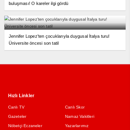
buluşması! O kareler ilgi gördü
Jennifer Lopez’ten çocuklarıyla duygusal İtalya turu!
Üniversite öncesi son tatil
Hızlı Linkler
Canlı TV
Canlı Skor
Gazeteler
Namaz Vakitleri
Nöbetçi Eczaneler
Yazarlarımız