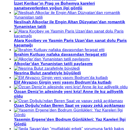
İzzet Keribar’ın Prag ve Bohemya kareleri
sanatseverlerden yoğun ilgi gördü
Neslişah Alkoçlar ile Engin Altan Düzyatan’dan romantik
Yunanistan tatili
Alara Koçibey ve Yasmin Paris Uzan’dan sanat dolu Paris
kaçamağı
İbrahim Kutluay nafaka davasından feragat etti
Alkoçlar’dan Yunanistan tatili paylaşımı
Nesrina Bulut zarafetiyle büyüledi
Elif Akyazıcı Girgin yeni yaşını Bodrum’da kutladı
Özcan Deniz’in ailesinde yeni kriz! Anne ile kız adliyelik
oldu
Ozan Doğulu’ndan Beren Saat ve yapay zekâ açıklaması
Yasemin Ergene’den Bodrum Günlükleri: Yaz Kareleri İlgi
Gördü