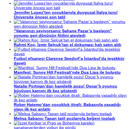
Jennifer Lopez’ten çocuklarıyla duygusal İtalya turu!
Üniversite öncesi son tatil
“Vatanınızı seviyorsanız Şahane Pazar’a başlayın”
yorumu geri dönüşün fitilini ateşledi
Rahmi Koç, İzmir Selçuk’tan el dokuması halı satın aldı
Futbol efsanesi Clarence Seedorf’a İstanbul’da teşekkür
daveti
Manifest, Sunny Hill Festivali’nde Dua Lipa ile buluştu
Natalie Portman’dan hamilelik pozu! Oscar’lı oyuncu
büyüyen karnını ilk kez gösterdi
Rober Hatemo’dan çocukluk itirafı: Babasıyla yaşadığı
olayı ilk kez anlattı
Melisa Sabancı Tapan tatil pozlarıyla beğeni topladı