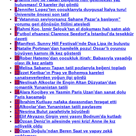
buluşması! O kareler ilgi gördü
4
Jennifer Lopez’ten çocuklarıyla duygusal İtalya turu!
Üniversite öncesi son tatil
5
“Vatanınızı seviyorsanız Şahane Pazar’a başlayın”
yorumu geri dönüşün fitilini ateşledi
6
Rahmi Koç, İzmir Selçuk’tan el dokuması halı satın aldı
7
Futbol efsanesi Clarence Seedorf’a İstanbul’da teşekkür
daveti
8
Manifest, Sunny Hill Festivali’nde Dua Lipa ile buluştu
9
Natalie Portman’dan hamilelik pozu! Oscar’lı oyuncu
büyüyen karnını ilk kez gösterdi
10
Rober Hatemo’dan çocukluk itirafı: Babasıyla yaşadığı
olayı ilk kez anlattı
11
Melisa Sabancı Tapan tatil pozlarıyla beğeni topladı
12
İzzet Keribar’ın Prag ve Bohemya kareleri
sanatseverlerden yoğun ilgi gördü
13
Neslişah Alkoçlar ile Engin Altan Düzyatan’dan
romantik Yunanistan tatili
14
Alara Koçibey ve Yasmin Paris Uzan’dan sanat dolu
Paris kaçamağı
15
İbrahim Kutluay nafaka davasından feragat etti
16
Alkoçlar’dan Yunanistan tatili paylaşımı
17
Nesrina Bulut zarafetiyle büyüledi
18
Elif Akyazıcı Girgin yeni yaşını Bodrum’da kutladı
19
Özcan Deniz’in ailesinde yeni kriz! Anne ile kız
adliyelik oldu
20
Ozan Doğulu’ndan Beren Saat ve yapay zekâ
açıklaması