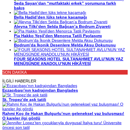
Seda Sayan’dan “mutfaktaki erkek” yorumuna farklı
bakış
Bella Hadid’den lüks tekne kaçamağı
Aleyna Tilki’den Selda Bağcan’a Bodrum Ziyareti
Pia Hakko Yeşil’den Menorca Tatili Paylaşımı
Bodrum’da İkonik Desenlere Melda Aksu Dokunuşu
FOUR SEASONS HOTEL SULTANAHMET AVLU’NUN YAZ
MENÜSÜNDE ANADOLU’NUN HİKÂYESİ
SON DAKİKA
İLGİLİ HABERLER
Eczacıbaşı’nın kadrajından Bangladeş
St. Tropez’de aşk tatili
Rahmi Koç ile Hakan Bulgurlu’nun geleneksel yaz buluşması!
O kareler ilgi gördü