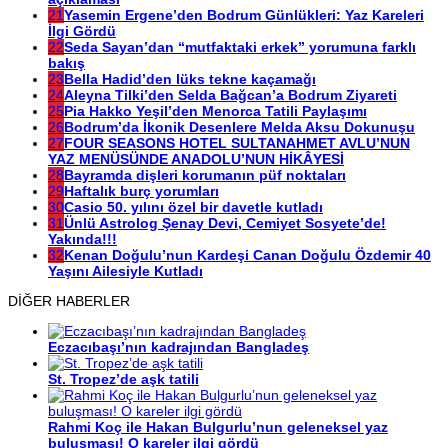
21
Yasemin Ergene’den Bodrum Günlükleri: Yaz Kareleri
İlgi Gördü
22
Seda Sayan’dan “mutfaktaki erkek” yorumuna farklı
bakış
23
Bella Hadid’den lüks tekne kaçamağı
24
Aleyna Tilki’den Selda Bağcan’a Bodrum Ziyareti
25
Pia Hakko Yeşil’den Menorca Tatili Paylaşımı
26
Bodrum’da İkonik Desenlere Melda Aksu Dokunuşu
27
FOUR SEASONS HOTEL SULTANAHMET AVLU’NUN
YAZ MENÜSÜNDE ANADOLU’NUN HİKÂYESİ
28
Bayramda dişleri korumanın püf noktaları
29
Haftalık burç yorumları
30
Casio 50. yılını özel bir davetle kutladı
31
Ünlü Astrolog Şenay Devi, Cemiyet Sosyete’de!
Yakında!!!
32
Kenan Doğulu’nun Kardeşi Canan Doğulu Özdemir 40
Yaşını Ailesiyle Kutladı
DİĞER HABERLER
Eczacıbaşı’nın kadrajından Bangladeş
St. Tropez’de aşk tatili
Rahmi Koç ile Hakan Bulgurlu’nun geleneksel yaz
buluşması! O kareler ilgi gördü