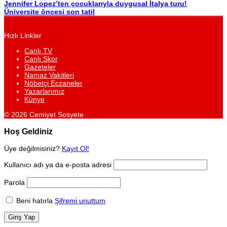
Jennifer Lopez’ten çocuklarıyla duygusal İtalya turu!
Üniversite öncesi son tatil
Hızlı Linkler
Canlı TV
Canlı Skor
Gazeteler
Namaz Vakitleri
Nöbetçi Eczaneler
Yazarlarımız
Künye
© 2026 Cemiyet Sosyete
Hoş Geldiniz
Üye değilmisiniz?
Kayıt Ol!
Kullanıcı adı ya da e-posta adresi
Parola
Beni hatırla
Şifremi unuttum