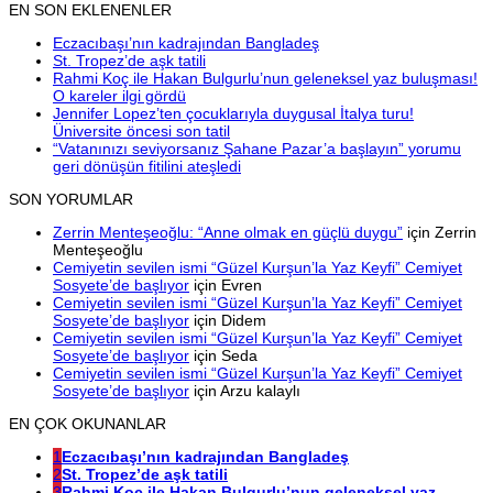
EN SON EKLENENLER
Eczacıbaşı’nın kadrajından Bangladeş
St. Tropez’de aşk tatili
Rahmi Koç ile Hakan Bulgurlu’nun geleneksel yaz buluşması!
O kareler ilgi gördü
Jennifer Lopez’ten çocuklarıyla duygusal İtalya turu!
Üniversite öncesi son tatil
“Vatanınızı seviyorsanız Şahane Pazar’a başlayın” yorumu
geri dönüşün fitilini ateşledi
SON YORUMLAR
Zerrin Menteşeoğlu: “Anne olmak en güçlü duygu”
için
Zerrin
Menteşeoğlu
Cemiyetin sevilen ismi “Güzel Kurşun’la Yaz Keyfi” Cemiyet
Sosyete’de başlıyor
için
Evren
Cemiyetin sevilen ismi “Güzel Kurşun’la Yaz Keyfi” Cemiyet
Sosyete’de başlıyor
için
Didem
Cemiyetin sevilen ismi “Güzel Kurşun’la Yaz Keyfi” Cemiyet
Sosyete’de başlıyor
için
Seda
Cemiyetin sevilen ismi “Güzel Kurşun’la Yaz Keyfi” Cemiyet
Sosyete’de başlıyor
için
Arzu kalaylı
EN ÇOK OKUNANLAR
1
Eczacıbaşı’nın kadrajından Bangladeş
2
St. Tropez’de aşk tatili
3
Rahmi Koç ile Hakan Bulgurlu’nun geleneksel yaz