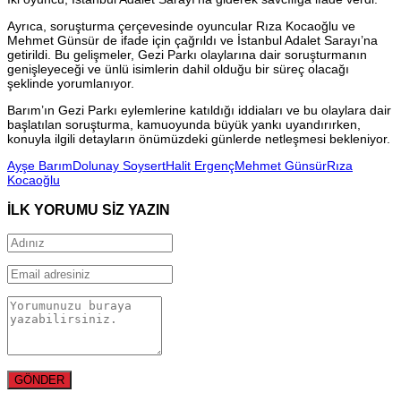
Ayrıca, soruşturma çerçevesinde oyuncular Rıza Kocaoğlu ve
Mehmet Günsür de ifade için çağrıldı ve İstanbul Adalet Sarayı’na
getirildi. Bu gelişmeler, Gezi Parkı olaylarına dair soruşturmanın
genişleyeceği ve ünlü isimlerin dahil olduğu bir süreç olacağı
şeklinde yorumlanıyor.
Barım’ın Gezi Parkı eylemlerine katıldığı iddiaları ve bu olaylara dair
başlatılan soruşturma, kamuoyunda büyük yankı uyandırırken,
konuyla ilgili detayların önümüzdeki günlerde netleşmesi bekleniyor.
Ayşe Barım
Dolunay Soysert
Halit Ergenç
Mehmet Günsür
Rıza
Kocaoğlu
İLK YORUMU SİZ YAZIN